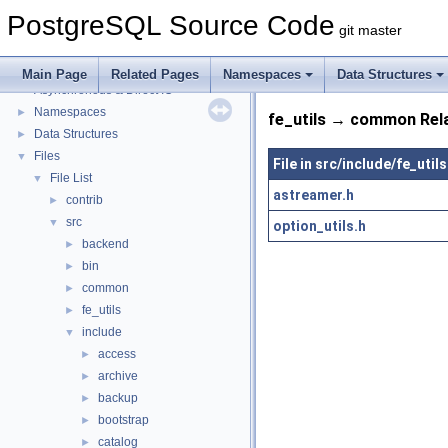
PostgreSQL Source Code
git master
PostgreSQL Source Code
▼
PostgreSQL Database Management System
Main Page
Related Pages
Namespaces
Data Structures
Asynchronous & Direct IO
Namespaces
►
fe_utils → common Rel
Data Structures
►
Files
▼
File in src/include/fe_utils
File List
▼
astreamer.h
contrib
►
src
▼
option_utils.h
backend
►
bin
►
common
►
fe_utils
►
include
▼
access
►
archive
►
backup
►
bootstrap
►
catalog
►