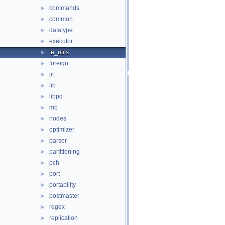
commands
►
common
►
datatype
►
executor
►
fe_utils
►
foreign
►
jit
►
lib
►
libpq
►
mb
►
nodes
►
optimizer
►
parser
►
partitioning
►
pch
►
port
►
portability
►
postmaster
►
regex
►
replication
►