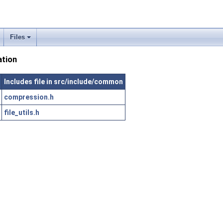
Files
ation
Includes file in src/include/common
compression.h
file_utils.h