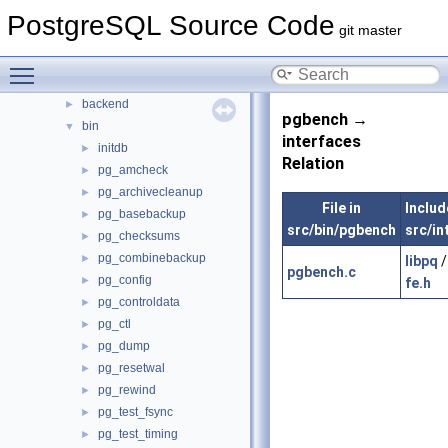
Files
PostgreSQL Source Code
▼
git master
File List
▼
contrib
►
Toggle main menu visibility
src
▼
backend
►
pgbench →
bin
▼
interfaces
initdb
►
Relation
pg_amcheck
►
pg_archivecleanup
►
File in
Include
pg_basebackup
►
src/bin/pgbench
src/in
pg_checksums
►
pg_combinebackup
►
libpq
pgbench.c
pg_config
►
fe.h
pg_controldata
►
pg_ctl
►
pg_dump
►
pg_resetwal
►
pg_rewind
►
pg_test_fsync
►
pg_test_timing
►