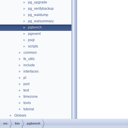
pg_upgrade
►
pg_verifybackup
►
pg_waldump
►
pg_walsummary
►
pgbench
►
pgevent
►
psql
►
scripts
►
common
►
fe_utils
►
include
►
interfaces
►
pl
►
port
►
test
►
timezone
►
tools
►
tutorial
►
Globals
►
src
bin
pgbench