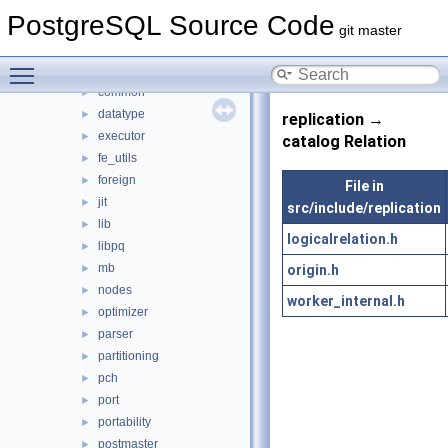
backup
►
PostgreSQL Source Code
bootstrap
►
git master
catalog
►
Toggle main menu visibility
commands
►
common
►
datatype
►
replication →
executor
►
catalog Relation
fe_utils
►
foreign
►
File in
jit
►
src/include/replication
lib
►
logicalrelation.h
libpq
►
mb
origin.h
►
nodes
►
worker_internal.h
optimizer
►
parser
►
partitioning
►
pch
►
port
►
portability
►
postmaster
►