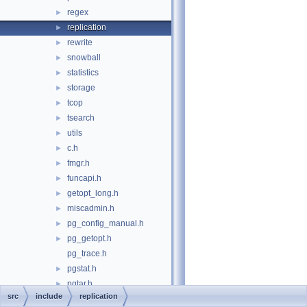
regex
►
replication
►
rewrite
►
snowball
►
statistics
►
storage
►
tcop
►
tsearch
►
utils
►
c.h
►
fmgr.h
►
funcapi.h
►
getopt_long.h
►
miscadmin.h
►
pg_config_manual.h
►
pg_getopt.h
►
pg_trace.h
pgstat.h
►
pgtar.h
►
src
include
replication
pgtime.h
►