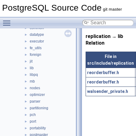
backup
►
PostgreSQL Source Code
bootstrap
►
git master
catalog
►
Toggle main menu visibility
commands
►
common
►
datatype
►
replication → lib
executor
►
Relation
fe_utils
►
foreign
►
File in
jit
►
src/include/replication
lib
►
reorderbuffer.h
libpq
►
mb
reorderbuffer.h
►
nodes
►
walsender_private.h
optimizer
►
parser
►
partitioning
►
pch
►
port
►
portability
►
postmaster
►