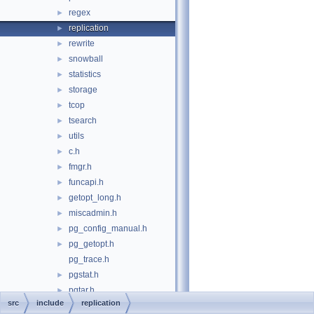
regex
►
replication
►
rewrite
►
snowball
►
statistics
►
storage
►
tcop
►
tsearch
►
utils
►
c.h
►
fmgr.h
►
funcapi.h
►
getopt_long.h
►
miscadmin.h
►
pg_config_manual.h
►
pg_getopt.h
►
pg_trace.h
pgstat.h
►
pgtar.h
►
src
include
replication
pgtime.h
►