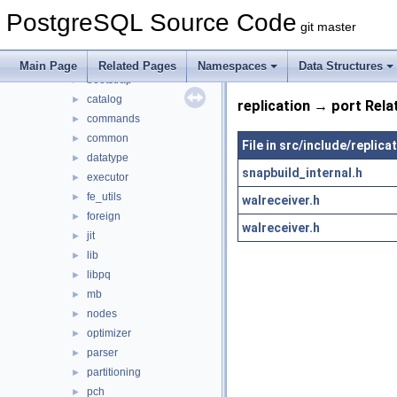
include
▼
PostgreSQL Source Code
access
►
git master
archive
►
backup
►
Main Page
Related Pages
Namespaces
Data Structures
bootstrap
►
catalog
►
replication → port Rela
commands
►
common
►
File in src/include/replica
datatype
►
snapbuild_internal.h
executor
►
fe_utils
►
walreceiver.h
foreign
►
walreceiver.h
jit
►
lib
►
libpq
►
mb
►
nodes
►
optimizer
►
parser
►
partitioning
►
pch
►