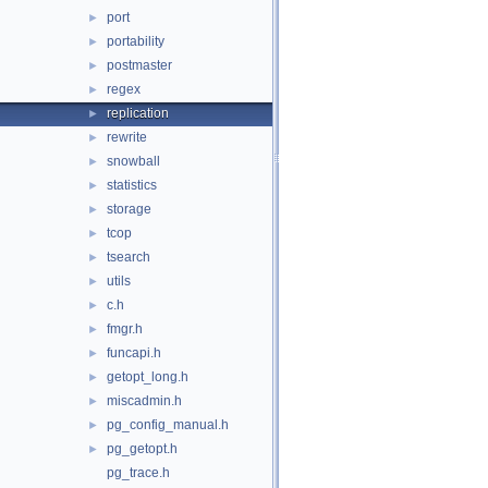
port
►
portability
►
postmaster
►
regex
►
replication
►
rewrite
►
snowball
►
statistics
►
storage
►
tcop
►
tsearch
►
utils
►
c.h
►
fmgr.h
►
funcapi.h
►
getopt_long.h
►
miscadmin.h
►
pg_config_manual.h
►
pg_getopt.h
►
pg_trace.h