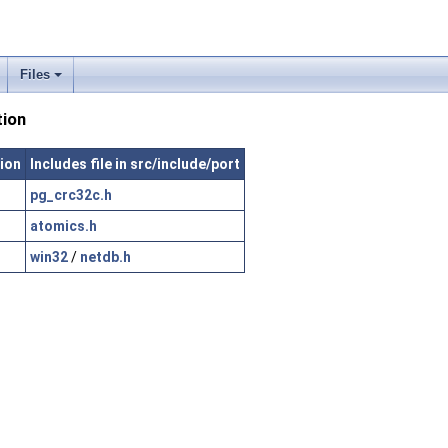
Files
tion
tion
Includes file in src/include/port
pg_crc32c.h
atomics.h
win32
/
netdb.h