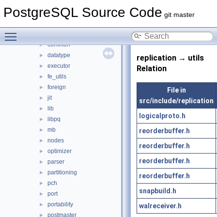
backup
►
PostgreSQL Source Code
bootstrap
►
git master
catalog
►
Toggle main menu visibility
commands
►
common
►
datatype
►
replication → utils
executor
►
Relation
fe_utils
►
foreign
►
File in
jit
►
src/include/replication
lib
►
logicalproto.h
libpq
►
mb
reorderbuffer.h
►
nodes
►
reorderbuffer.h
optimizer
►
reorderbuffer.h
parser
►
partitioning
►
reorderbuffer.h
pch
►
snapbuild.h
port
►
portability
►
walreceiver.h
postmaster
►