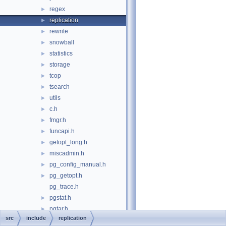
regex
►
replication
►
rewrite
►
snowball
►
statistics
►
storage
►
tcop
►
tsearch
►
utils
►
c.h
►
fmgr.h
►
funcapi.h
►
getopt_long.h
►
miscadmin.h
►
pg_config_manual.h
►
pg_getopt.h
►
pg_trace.h
pgstat.h
►
pgtar.h
►
src
include
replication
pgtime.h
►