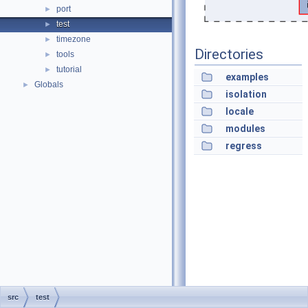
port
►
test
►
timezone
►
Directories
tools
►
tutorial
►
examples
Globals
►
isolation
locale
modules
regress
src
test