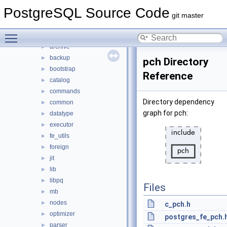
common
►
PostgreSQL Source Code
fe_utils
►
git master
include
▼
Toggle main menu visibility
access
►
archive
►
backup
►
pch Directory
bootstrap
►
Reference
catalog
►
commands
►
Directory dependency
common
►
graph for pch:
datatype
►
executor
►
fe_utils
►
foreign
►
jit
►
lib
►
libpq
►
Files
mb
►
nodes
►
c_pch.h
optimizer
►
postgres_fe_pch.
parser
►