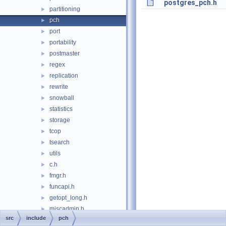
postgres_pch.h
partitioning
►
pch
►
port
►
portability
►
postmaster
►
regex
►
replication
►
rewrite
►
snowball
►
statistics
►
storage
►
tcop
►
tsearch
►
utils
►
c.h
►
fmgr.h
►
funcapi.h
►
getopt_long.h
►
miscadmin.h
►
src
include
pch
pg_config_manual.h
►