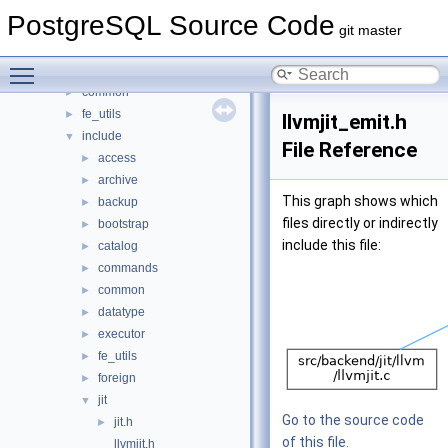
contrib
►
PostgreSQL Source Code
src
▼
git master
backend
►
Toggle main menu visibility
bin
►
common
►
fe_utils
►
llvmjit_emit.h
include
▼
File Reference
access
►
archive
►
This graph shows which
backup
►
files directly or indirectly
bootstrap
►
include this file:
catalog
►
commands
►
common
►
datatype
►
executor
►
fe_utils
►
foreign
►
jit
▼
Go to the source code
jit.h
►
of this file.
llvmjit.h