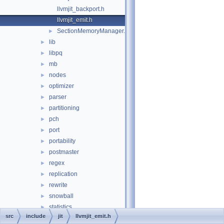
llvmjit_backport.h
llvmjit_emit.h
SectionMemoryManager.h
►
lib
►
libpq
►
mb
►
nodes
►
optimizer
►
parser
►
partitioning
►
pch
►
port
►
portability
►
postmaster
►
regex
►
replication
►
rewrite
►
snowball
►
statistics
►
src
include
jit
llvmjit_emit.h
storage
►