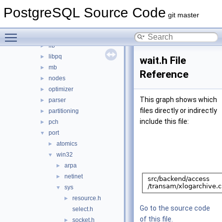
executor
►
PostgreSQL Source Code
fe_utils
►
git master
foreign
►
Toggle main menu visibility
jit
►
lib
►
libpq
►
wait.h File
mb
►
Reference
nodes
►
optimizer
►
This graph shows which
parser
►
files directly or indirectly
partitioning
►
include this file:
pch
►
port
▼
atomics
►
win32
▼
arpa
►
netinet
►
sys
▼
resource.h
►
Go to the source code
select.h
of this file.
socket.h
►