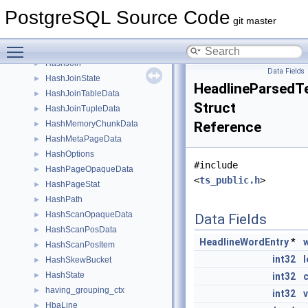
HASHELEMENT
►
PostgreSQL Source Code
HASHHDR
►
git master
HashIndexStat
►
Toggle main menu visibility
HashInstrumentation
►
HashJoin
►
Data Fields
HashJoinState
►
HeadlineParsedT
HashJoinTableData
►
Struct
HashJoinTupleData
►
HashMemoryChunkData
Reference
►
HashMetaPageData
►
HashOptions
►
#include
HashPageOpaqueData
►
<
ts_public.h
>
HashPageStat
►
HashPath
►
HashScanOpaqueData
►
Data Fields
HashScanPosData
►
HeadlineWordEntry
*
HashScanPosItem
►
int32
HashSkewBucket
►
HashState
►
int32
having_grouping_ctx
►
int32
HbaLine
►