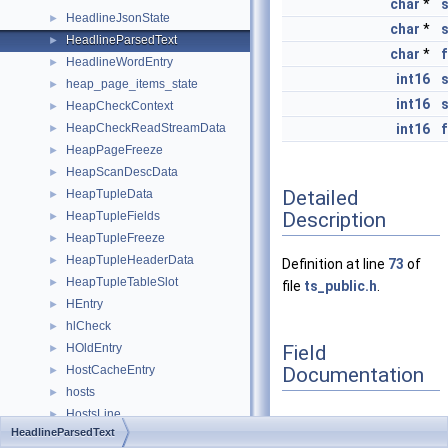
char
*
s
HeadlineJsonState
►
char
*
HeadlineParsedText
►
char
*
HeadlineWordEntry
►
int16
s
heap_page_items_state
►
int16
HeapCheckContext
►
HeapCheckReadStreamData
int16
►
HeapPageFreeze
►
HeapScanDescData
►
Detailed
HeapTupleData
►
Description
HeapTupleFields
►
HeapTupleFreeze
►
HeapTupleHeaderData
►
Definition at line
73
of
HeapTupleTableSlot
►
file
ts_public.h
.
HEntry
►
hlCheck
►
Field
HOldEntry
►
Documentation
HostCacheEntry
►
hosts
►
HostsLine
►
HeadlineParsedText
HSParser
►
curwords