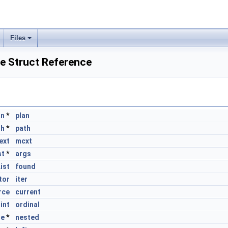
Files
e Struct Reference
an
*
plan
th
*
path
ext
mcxt
st
*
args
ist
found
tor
iter
rce
current
int
ordinal
te
*
nested