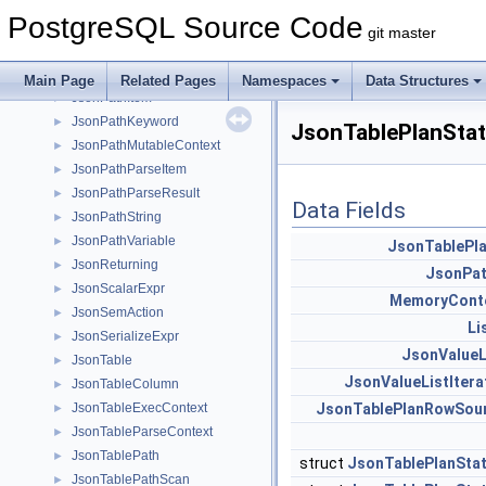
JsonPathGinContext
►
PostgreSQL Source Code
JsonPathGinNode
►
git master
JsonPathGinPath
►
JsonPathGinPathItem
►
Main Page
Related Pages
Namespaces
Data Structures
JsonPathItem
►
JsonPathKeyword
►
JsonTablePlanStat
JsonPathMutableContext
►
JsonPathParseItem
►
JsonPathParseResult
►
Data Fields
JsonPathString
►
JsonPathVariable
►
JsonTablePl
JsonReturning
►
JsonPa
JsonScalarExpr
►
MemoryCont
JsonSemAction
►
Li
JsonSerializeExpr
►
JsonValueL
JsonTable
►
JsonValueListItera
JsonTableColumn
►
JsonTableExecContext
JsonTablePlanRowSou
►
JsonTableParseContext
►
JsonTablePath
►
struct
JsonTablePlanSta
JsonTablePathScan
►