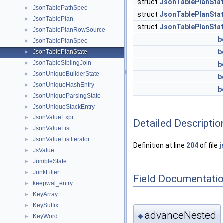
struct
JsonTablePlanSta
JsonTablePathSpec
►
struct
JsonTablePlanSta
JsonTablePlan
►
struct
JsonTablePlanSta
JsonTablePlanRowSource
►
b
JsonTablePlanSpec
►
b
JsonTablePlanState
►
JsonTableSiblingJoin
►
b
JsonUniqueBuilderState
►
b
JsonUniqueHashEntry
►
b
JsonUniqueParsingState
►
JsonUniqueStackEntry
►
JsonValueExpr
►
Detailed Descriptio
JsonValueList
►
JsonValueListIterator
►
Definition at line
204
of file
j
JsValue
►
JumbleState
►
JunkFilter
►
Field Documentati
keepwal_entry
►
KeyArray
►
KeySuffix
►
advanceNested
◆
KeyWord
►