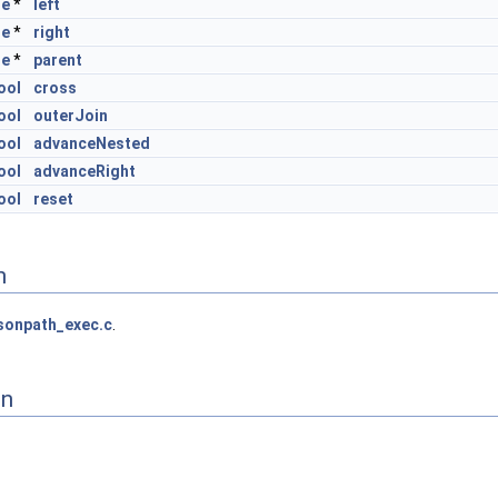
te
*
left
te
*
right
te
*
parent
ool
cross
ool
outerJoin
ool
advanceNested
ool
advanceRight
ool
reset
n
sonpath_exec.c
.
on