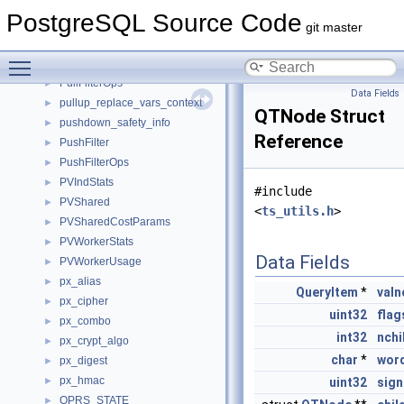
pull_varattnos_context
►
PostgreSQL Source Code
pull_varnos_context
►
git master
pull_vars_context
►
Toggle main menu visibility
PullFilter
►
PullFilterOps
►
Data Fields
pullup_replace_vars_context
►
QTNode Struct
pushdown_safety_info
►
Reference
PushFilter
►
PushFilterOps
►
PVIndStats
►
#include
PVShared
►
<
ts_utils.h
>
PVSharedCostParams
►
PVWorkerStats
►
Data Fields
PVWorkerUsage
►
px_alias
►
QueryItem
*
val
px_cipher
►
uint32
flag
px_combo
►
int32
nchi
px_crypt_algo
►
char
*
wor
px_digest
►
px_hmac
►
uint32
sign
QPRS_STATE
►