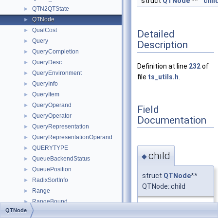
struct
QTNode
**
chil
QTN2QTState
►
QTNode
►
QualCost
►
Detailed
Query
►
Description
QueryCompletion
►
QueryDesc
►
Definition at line
232
of
QueryEnvironment
►
file
ts_utils.h
.
QueryInfo
►
QueryItem
►
QueryOperand
►
Field
QueryOperator
►
Documentation
QueryRepresentation
►
QueryRepresentationOperand
►
QUERYTYPE
►
child
◆
QueueBackendStatus
►
QueuePosition
►
struct
QTNode
**
RadixSortInfo
►
QTNode::child
Range
►
RangeBound
►
Definition at line
239
QTNode
RangeBox
►