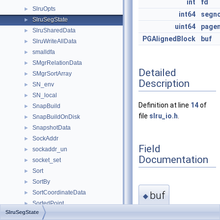
int
fd
SlruOpts
►
int64
segn
SlruSegState
►
uint64
page
SlruSharedData
►
PGAlignedBlock
buf
SlruWriteAllData
►
smalldfa
►
SMgrRelationData
►
Detailed
SMgrSortArray
►
Description
SN_env
►
SN_local
►
Definition at line
14
of
SnapBuild
►
file
slru_io.h
.
SnapBuildOnDisk
►
SnapshotData
►
SockAddr
►
Field
sockaddr_un
►
Documentation
socket_set
►
Sort
►
SortBy
►
SortCoordinateData
buf
►
◆
SortedPoint
►
SlruSegState
SortGroupClause
►
PGAlignedBlock