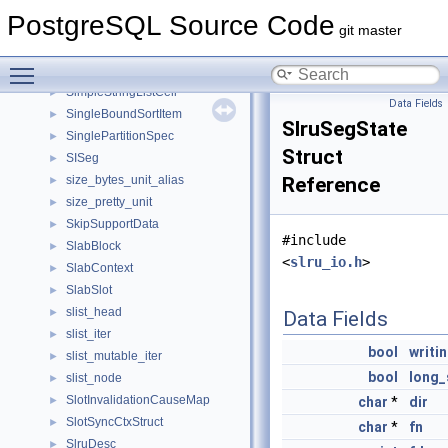
SimplePtrList
►
PostgreSQL Source Code
SimplePtrListCell
►
git master
SimpleStats
►
Toggle main menu visibility
SimpleStringList
►
SimpleStringListCell
►
Data Fields
SingleBoundSortItem
►
SlruSegState
SinglePartitionSpec
►
Struct
SISeg
►
size_bytes_unit_alias
Reference
►
size_pretty_unit
►
SkipSupportData
►
#include
SlabBlock
►
<
slru_io.h
>
SlabContext
►
SlabSlot
►
slist_head
►
Data Fields
slist_iter
►
bool
writi
slist_mutable_iter
►
bool
long
slist_node
►
SlotInvalidationCauseMap
►
char
*
dir
SlotSyncCtxStruct
►
char
*
fn
SlruDesc
►