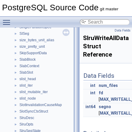
SimpleStats
►
PostgreSQL Source Code
SimpleStringList
►
git master
SimpleStringListCell
►
Toggle main menu visibility
SingleBoundSortItem
►
SinglePartitionSpec
►
Data Fields
SISeg
►
SlruWriteAllData
size_bytes_unit_alias
►
Struct
size_pretty_unit
►
SkipSupportData
Reference
►
SlabBlock
►
SlabContext
►
SlabSlot
►
Data Fields
slist_head
►
int
num_files
slist_iter
►
slist_mutable_iter
►
int
fd
slist_node
►
[
MAX_WRITEALL
SlotInvalidationCauseMap
►
int64
segno
SlotSyncCtxStruct
►
[
MAX_WRITEALL
SlruDesc
►
SlruOpts
►
SlruSegState
►