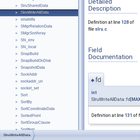
Detailed
SlruSharedData
►
Description
SlruWriteAllData
►
smalldfa
►
Definition at line
128
of
SMgrRelationData
►
file
slru.c
.
SMgrSortArray
►
SN_env
►
SN_local
►
Field
SnapBuild
►
Documentation
SnapBuildOnDisk
►
SnapshotData
►
SockAddr
►
fd
◆
sockaddr_un
►
socket_set
►
int
Sort
►
SlruWriteAllData::fd[
MAX
SortBy
►
SortCoordinateData
►
Definition at line
131
of f
SortedPoint
►
SortGroupClause
►
SortItem
►
SlruWriteAllData
SortPath
►
num_files
◆