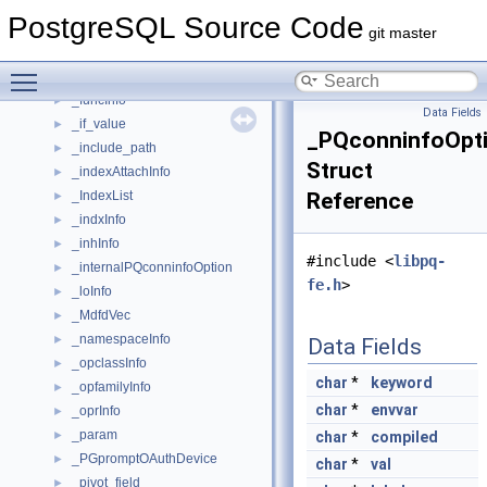
_extensionInfo
►
PostgreSQL Source Code
_fdwInfo
►
git master
_foreignServerInfo
►
Toggle main menu visibility
_FuncCandidateList
►
_funcInfo
►
Data Fields
_if_value
►
_PQconninfoOpt
_include_path
►
Struct
_indexAttachInfo
►
_IndexList
Reference
►
_indxInfo
►
_inhInfo
►
#include <
libpq-
_internalPQconninfoOption
►
fe.h
>
_loInfo
►
_MdfdVec
►
_namespaceInfo
►
Data Fields
_opclassInfo
►
char
*
keyword
_opfamilyInfo
►
char
*
envvar
_oprInfo
►
_param
►
char
*
compiled
_PGpromptOAuthDevice
►
char
*
val
_pivot_field
►