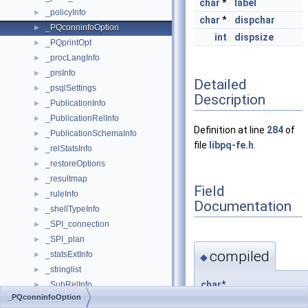
char
*
label
_policyInfo
►
char
*
dispchar
_PQconninfoOption
►
int
dispsize
_PQprintOpt
►
_procLangInfo
►
_prsInfo
►
Detailed
_psqlSettings
►
Description
_PublicationInfo
►
_PublicationRelInfo
►
Definition at line
284
of
_PublicationSchemaInfo
►
file
libpq-fe.h
.
_relStatsInfo
►
_restoreOptions
►
_resultmap
►
Field
_ruleInfo
►
Documentation
_shellTypeInfo
►
_SPI_connection
►
_SPI_plan
►
compiled
_statsExtInfo
►
◆
_stringlist
►
char
*
_SubRelInfo
►
_PQconninfoOption
_PQconninfoOption::co
_SubscriptionInfo
►