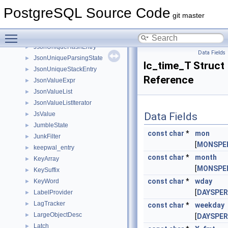
JsonTablePlanSpec
►
PostgreSQL Source Code
JsonTablePlanState
►
git master
JsonTableSiblingJoin
►
Toggle main menu visibility
JsonUniqueBuilderState
►
JsonUniqueHashEntry
►
Data Fields
JsonUniqueParsingState
►
lc_time_T Struct
JsonUniqueStackEntry
►
Reference
JsonValueExpr
►
JsonValueList
►
JsonValueListIterator
►
JsValue
Data Fields
►
JumbleState
►
const
char
*
mon
JunkFilter
►
[
MONSPE
keepwal_entry
►
const
char
*
month
KeyArray
►
[
MONSPE
KeySuffix
►
const
char
*
wday
KeyWord
►
[
DAYSPE
LabelProvider
►
LagTracker
►
const
char
*
weekday
LargeObjectDesc
►
[
DAYSPE
Latch
►