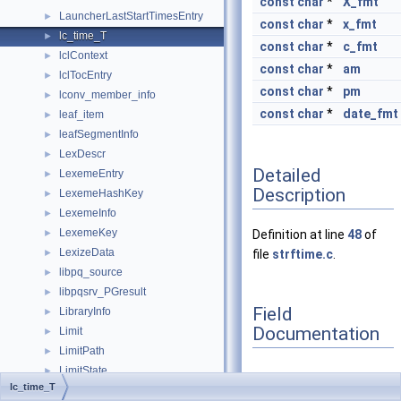
const
char
*
X_fmt
LauncherLastStartTimesEntry
►
const
char
*
x_fmt
lc_time_T
►
const
char
*
c_fmt
lclContext
►
const
char
*
am
lclTocEntry
►
const
char
*
pm
lconv_member_info
►
const
char
*
date_fmt
leaf_item
►
leafSegmentInfo
►
LexDescr
►
Detailed
LexemeEntry
►
Description
LexemeHashKey
►
LexemeInfo
►
LexemeKey
►
Definition at line
48
of
LexizeData
►
file
strftime.c
.
libpq_source
►
libpqsrv_PGresult
►
Field
LibraryInfo
►
Documentation
Limit
►
LimitPath
►
LimitState
►
lc_time_T
LINE
►
am
◆