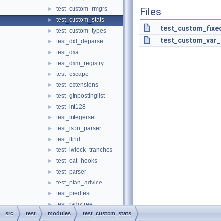
test_custom_rmgrs
►
Files
test_custom_stats
►
test_custom_fixe
test_custom_types
►
test_custom_var_
test_ddl_deparse
►
test_dsa
►
test_dsm_registry
►
test_escape
►
test_extensions
►
test_ginpostinglist
►
test_int128
►
test_integerset
►
test_json_parser
►
test_lfind
►
test_lwlock_tranches
►
test_oat_hooks
►
test_parser
►
test_plan_advice
►
test_predtest
►
test_radixtree
►
src
test
modules
test_custom_stats
test_rbtree
►