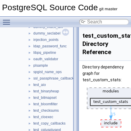
isolation
►
PostgreSQL Source Code
locale
►
git master
modules
▼
Toggle main menu visibility
delay_execution
►
dummy_index_am
►
dummy_seclabel
►
test_custom_sta
injection_points
►
Directory
ldap_password_func
►
Reference
libpq_pipeline
►
oauth_validator
►
plsample
►
Directory dependency
spgist_name_ops
►
graph for
ssl_passphrase_callback
►
test_custom_stats:
test_aio
►
test_binaryheap
►
test_bitmapset
►
test_bloomfilter
►
test_checksums
►
test_cloexec
►
test_copy_callbacks
►
test_cplusplusext
►