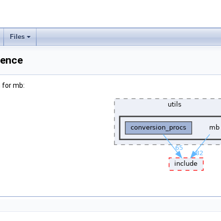
Files
rence
 for mb: