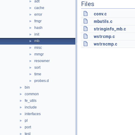
adt
►
Files
cache
►
conv.c
error
►
fmgr
mbutils.c
►
hash
►
stringinfo_mb.c
init
►
wstrcmp.c
mb
►
wstrncmp.c
misc
►
mmgr
►
resowner
►
sort
►
time
►
probes.d
►
bin
►
common
►
fe_utils
►
include
►
interfaces
►
pl
►
port
►
test
►