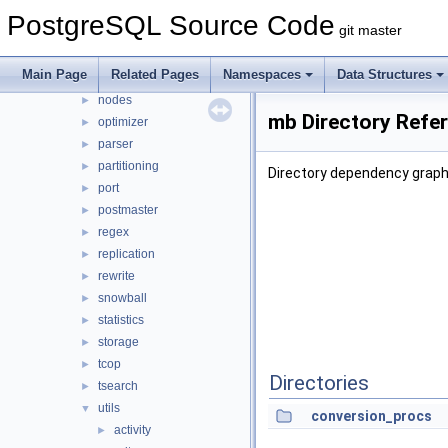
jit
►
PostgreSQL Source Code
git master
lib
►
libpq
►
Main Page
Related Pages
Namespaces
Data Structures
main
►
nodes
►
mb Directory Refe
optimizer
►
parser
►
partitioning
►
Directory dependency graph
port
►
postmaster
►
regex
►
replication
►
rewrite
►
snowball
►
statistics
►
storage
►
tcop
►
Directories
tsearch
►
utils
▼
conversion_procs
activity
►