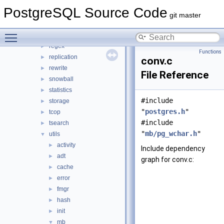
parser
►
PostgreSQL Source Code
partitioning
►
git master
port
►
Toggle main menu visibility
postmaster
►
regex
►
Functions
replication
►
conv.c
rewrite
►
File Reference
snowball
►
statistics
►
#include
storage
►
"
postgres.h
"
tcop
►
#include
tsearch
►
"
mb/pg_wchar.h
"
utils
▼
activity
►
Include dependency
adt
►
graph for conv.c:
cache
►
error
►
fmgr
►
hash
►
init
►
mb
▼