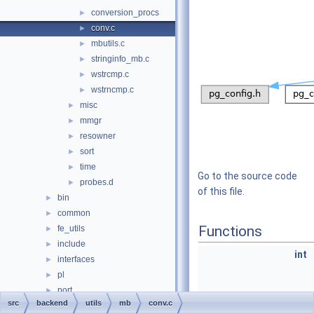
conversion_procs
►
conv.c
►
mbutils.c
►
stringinfo_mb.c
►
wstrcmp.c
►
wstrncmp.c
►
misc
►
mmgr
►
resowner
►
sort
►
time
►
Go to the source code
probes.d
►
of this file.
bin
►
common
►
Functions
fe_utils
►
include
►
int
interfaces
►
pl
►
port
►
src
backend
utils
mb
conv.c
test
►