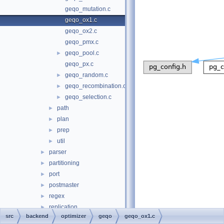
geqo_mutation.c
geqo_ox1.c
geqo_ox2.c
geqo_pmx.c
geqo_pool.c
►
geqo_px.c
geqo_random.c
►
geqo_recombination.c
►
geqo_selection.c
►
path
►
plan
►
prep
►
util
►
parser
►
partitioning
►
port
►
postmaster
►
regex
►
replication
►
src
backend
optimizer
geqo
geqo_ox1.c
rewrite
►