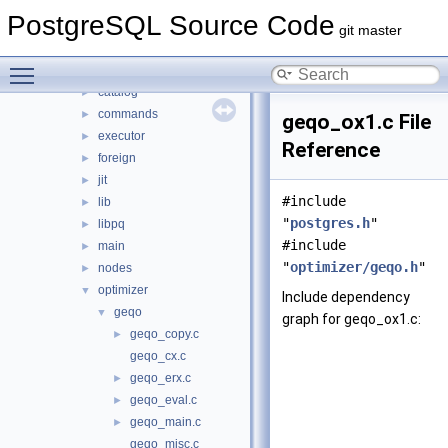
access
►
PostgreSQL Source Code
archive
►
git master
backup
►
Toggle main menu visibility
bootstrap
►
catalog
►
commands
►
geqo_ox1.c File
executor
►
Reference
foreign
►
jit
►
#include
lib
►
"
postgres.h
"
libpq
►
#include
main
►
"
optimizer/geqo.h
"
nodes
►
optimizer
▼
Include dependency
geqo
▼
graph for geqo_ox1.c:
geqo_copy.c
►
geqo_cx.c
geqo_erx.c
►
geqo_eval.c
►
geqo_main.c
►
geqo_misc.c