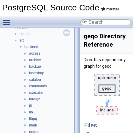
Asynchronous & Direct IO
PostgreSQL Source Code
Namespaces
►
git master
Data Structures
►
Toggle main menu visibility
Files
▼
File List
▼
contrib
►
geqo Directory
src
▼
Reference
backend
▼
access
►
Directory dependency
archive
►
graph for geqo:
backup
►
bootstrap
►
catalog
►
commands
►
executor
►
foreign
►
jit
►
lib
►
libpq
►
Files
main
►
nodes
►