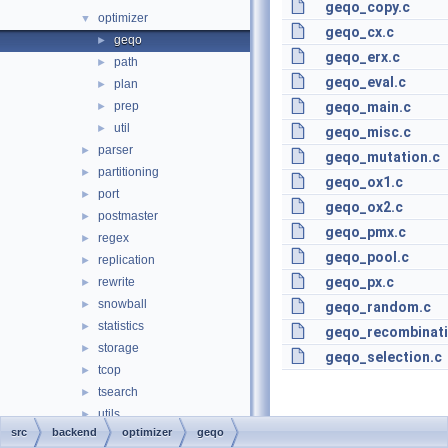
geqo_copy.c
optimizer
▼
geqo_cx.c
geqo
►
geqo_erx.c
path
►
geqo_eval.c
plan
►
prep
geqo_main.c
►
util
►
geqo_misc.c
parser
►
geqo_mutation.c
partitioning
►
geqo_ox1.c
port
►
geqo_ox2.c
postmaster
►
geqo_pmx.c
regex
►
geqo_pool.c
replication
►
geqo_px.c
rewrite
►
snowball
►
geqo_random.c
statistics
►
geqo_recombinati
storage
►
geqo_selection.c
tcop
►
tsearch
►
utils
►
src
backend
optimizer
geqo
bin
►