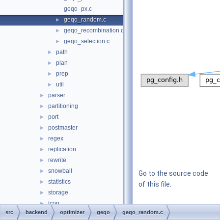
geqo_px.c
geqo_random.c
►
geqo_recombination.c
►
geqo_selection.c
►
path
►
plan
►
prep
►
util
►
parser
►
partitioning
►
port
►
postmaster
►
regex
►
replication
►
rewrite
►
snowball
►
Go to the source code
statistics
►
of this file.
storage
►
tcop
►
Functions
src
backend
optimizer
geqo
geqo_random.c
tsearch
►