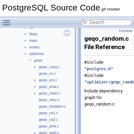
commands
►
PostgreSQL Source Code
executor
►
git master
foreign
►
Toggle main menu visibility
jit
►
lib
►
Functions
libpq
►
geqo_random.c
main
►
File Reference
nodes
►
optimizer
▼
geqo
▼
#include
geqo_copy.c
►
"
postgres.h
"
geqo_cx.c
#include
geqo_erx.c
►
"
optimizer/geqo_rand
geqo_eval.c
►
Include dependency
geqo_main.c
►
graph for
geqo_misc.c
geqo_random.c:
geqo_mutation.c
geqo_ox1.c
geqo_ox2.c
geqo_pmx.c
geqo_pool.c
►