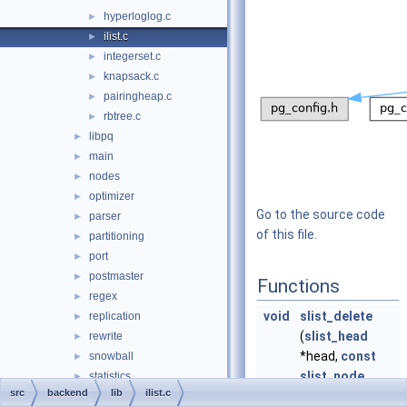
hyperloglog.c
►
ilist.c
►
integerset.c
►
knapsack.c
►
pairingheap.c
►
rbtree.c
►
libpq
►
main
►
nodes
►
optimizer
►
Go to the source code
parser
►
of this file.
partitioning
►
port
►
postmaster
►
Functions
regex
►
void
slist_delete
replication
►
(
slist_head
rewrite
►
*head,
const
snowball
►
slist_node
statistics
►
src
backend
lib
ilist.c
*node)
storage
►