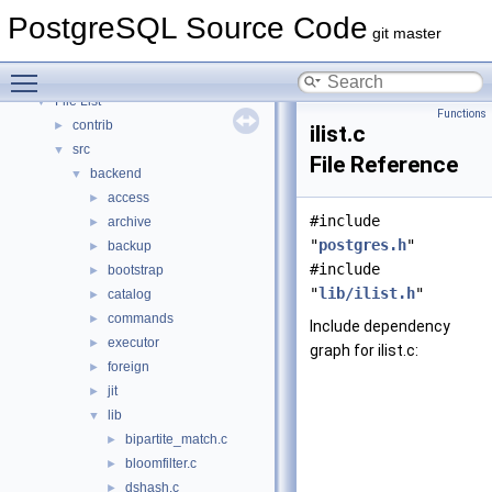
Asynchronous & Direct IO
PostgreSQL Source Code
Namespaces
►
git master
Data Structures
►
Toggle main menu visibility
Files
▼
File List
▼
Functions
contrib
►
ilist.c
src
▼
File Reference
backend
▼
access
►
#include
archive
►
"
postgres.h
"
backup
►
#include
bootstrap
►
"
lib/ilist.h
"
catalog
►
commands
►
Include dependency
executor
►
graph for ilist.c:
foreign
►
jit
►
lib
▼
bipartite_match.c
►
bloomfilter.c
►
dshash.c
►