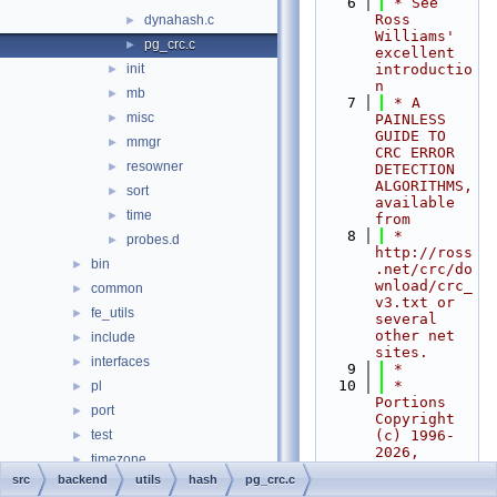
    6
 * See 
Ross 
dynahash.c
►
Williams' 
pg_crc.c
►
excellent 
init
introductio
►
n
mb
►
    7
 * A 
misc
►
PAINLESS 
GUIDE TO 
mmgr
►
CRC ERROR 
resowner
►
DETECTION 
ALGORITHMS, 
sort
►
available 
time
►
from
    8
 * 
probes.d
►
http://ross
bin
►
.net/crc/do
wnload/crc_
common
►
v3.txt or 
fe_utils
►
several 
other net 
include
►
sites.
interfaces
►
    9
 *
   10
 * 
pl
►
Portions 
port
►
Copyright 
test
(c) 1996-
►
2026, 
timezone
►
PostgreSQL 
src
backend
utils
hash
pg_crc.c
tools
►
Global 