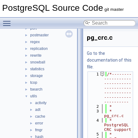
nodes
►
PostgreSQL Source Code
optimizer
►
git master
parser
►
Toggle main menu visibility
partitioning
►
port
►
postmaster
►
pg_crc.c
regex
►
replication
►
Go to the
rewrite
►
documentation of this
snowball
►
file.
statistics
►
    1
/*--------
storage
►
-----------
tcop
►
-----------
-----------
tsearch
►
-----------
utils
▼
-----------
----------
activity
►
    2
 *
adt
►
    3
 * 
pg_crc.c
cache
►
    4
 *    
error
►
PostgreSQL 
CRC support
fmgr
►
    5
 *
hash
▼