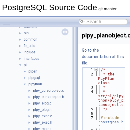
Files
▼
PostgreSQL Source Code
File List
▼
git master
contrib
►
Toggle main menu visibility
src
▼
backend
►
bin
►
plpy_planobject.
common
►
fe_utils
►
Go to the
include
►
documentation of this
interfaces
►
file.
pl
▼
    1
/*
plperl
►
    2
 * the 
plpgsql
►
PLyPlan 
class
plpython
▼
    3
 *
plpy_cursorobject.c
►
    4
 * 
src/pl/plpy
plpy_cursorobject.h
►
thon/plpy_p
plpy_elog.c
►
lanobject.c
    5
 */
plpy_elog.h
►
    6
plpy_exec.c
►
    7
#include 
"
postgres.h
plpy_exec.h
►
"
plpy_main.c
►