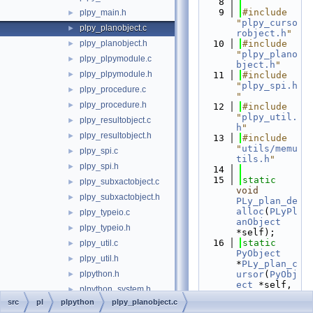
    8
    9
#include 
plpy_main.h
►
"
plpy_curso
plpy_planobject.c
►
robject.h
"
plpy_planobject.h
   10
#include 
►
"
plpy_plano
plpy_plpymodule.c
►
bject.h
"
plpy_plpymodule.h
►
   11
#include 
"
plpy_spi.h
plpy_procedure.c
►
"
plpy_procedure.h
►
   12
#include 
"
plpy_util.
plpy_resultobject.c
►
h
"
plpy_resultobject.h
►
   13
#include 
"
utils/memu
plpy_spi.c
►
tils.h
"
plpy_spi.h
►
   14
   15
static
plpy_subxactobject.c
►
void
plpy_subxactobject.h
►
PLy_plan_de
alloc
(
PLyPl
plpy_typeio.c
►
anObject
plpy_typeio.h
►
*self);
   16
static
plpy_util.c
►
PyObject
plpy_util.h
►
*
PLy_plan_c
plpython.h
ursor
(
PyObj
►
ect
 *self, 
plpython_system.h
►
PyObject
src
pl
plpython
plpy_planobject.c
tcl
►
*args);