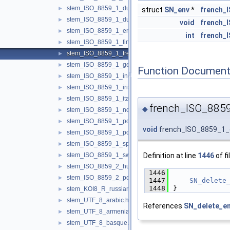
stem_ISO_8859_1_dutch.h
►
struct
SN_env
*
french_
stem_ISO_8859_1_dutch_porter.h
►
void
french_
stem_ISO_8859_1_english.h
►
int
french_
stem_ISO_8859_1_finnish.h
►
stem_ISO_8859_1_french.h
►
stem_ISO_8859_1_german.h
►
Function Document
stem_ISO_8859_1_indonesian.h
►
stem_ISO_8859_1_irish.h
►
stem_ISO_8859_1_italian.h
►
french_ISO_8859
◆
stem_ISO_8859_1_norwegian.h
►
stem_ISO_8859_1_porter.h
►
void
french_ISO_8859_1_
stem_ISO_8859_1_portuguese.h
►
stem_ISO_8859_1_spanish.h
►
Definition at line
1446
of fi
stem_ISO_8859_1_swedish.h
►
stem_ISO_8859_2_hungarian.h
►
 1446
             
stem_ISO_8859_2_polish.h
►
 1447
SN_delete
 1448
}
stem_KOI8_R_russian.h
►
stem_UTF_8_arabic.h
►
References
SN_delete_en
stem_UTF_8_armenian.h
►
stem_UTF_8_basque.h
►