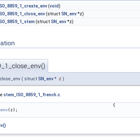
ISO_8859_1_create_env
(
void
)
ISO_8859_1_close_env
(struct
SN_env
*z)
ISO_8859_1_stem
(struct
SN_env
*z)
ation
_1_close_env()
close_env
(
struct
SN_env
*
z
)
le
stem_ISO_8859_1_french.c
.
                                              {
_env
(z);
v()
.