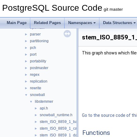
lib
►
PostgreSQL Source Code
libpq
►
git master
mb
►
nodes
►
Main Page
Related Pages
Namespaces
Data Structures
optimizer
►
parser
►
stem_ISO_8859_1_f
partitioning
►
pch
►
This graph shows which files d
port
►
portability
►
postmaster
►
regex
►
replication
►
rewrite
►
snowball
▼
libstemmer
▼
api.h
►
snowball_runtime.h
Go to the source code of this
►
stem_ISO_8859_1_basque.h
►
stem_ISO_8859_1_catalan.h
►
Functions
stem_ISO_8859_1_danish.h
►