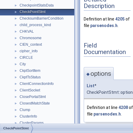
Description
CheckpointStatsData
►
CheckPointStmt
►
ChecksumBarrierCondition
►
Definition at line
4205
of
child_process_kind
►
file
parsenodes.h
.
CHKVAL
►
Chromosome
►
Field
CIEN_context
►
Documentation
cipher_info
►
CIRCLE
►
City
►
CkptSortItem
►
options
◆
CkptTsStatus
►
ClientConnectionInfo
►
List
*
ClientSocket
►
CheckPointStmt::option
ClosePortalStmt
►
ClosestMatchState
►
Definition at line
4208
of
Clump
►
file
parsenodes.h
.
ClusterInfo
►
ClusterParams
►
CheckPointStmt
CMPDAffix
►