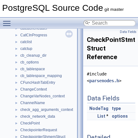
CaseWhen
►
PostgreSQL Source Code
cashKEY
►
git master
CatalogId
►
Toggle main menu visibility
catcache
►
catcacheheader
►
Data Fields
CatCInProgress
►
CheckPointStmt
catclist
►
Struct
catctup
►
cb_cleanup_dir
Reference
►
cb_options
►
cb_tablespace
►
#include
cb_tablespace_mapping
►
<
parsenodes.h
>
CFuncHashTabEntry
►
ChangeContext
►
ChangeVarNodes_context
►
Data Fields
ChannelName
►
NodeTag
type
check_agg_arguments_context
►
List
*
options
check_network_data
►
CheckPoint
►
CheckpointerRequest
►
Detailed
CheckpointerShmemStruct
►