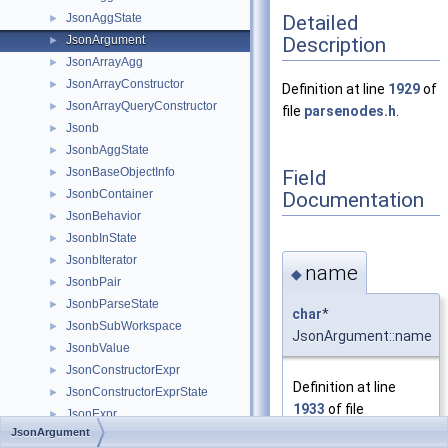
Detailed
JsonAggState
►
Description
JsonArgument
►
JsonArrayAgg
►
JsonArrayConstructor
►
Definition at line
1929
of
JsonArrayQueryConstructor
►
file
parsenodes.h
.
Jsonb
►
JsonbAggState
►
JsonBaseObjectInfo
Field
►
JsonbContainer
Documentation
►
JsonBehavior
►
JsonbInState
►
JsonbIterator
►
name
◆
JsonbPair
►
JsonbParseState
►
char
*
JsonbSubWorkspace
►
JsonArgument::name
JsonbValue
►
JsonConstructorExpr
►
Definition at line
JsonConstructorExprState
►
1933
of file
JsonExpr
►
parsenodes.h
.
JsonArgument
JsonExprState
►