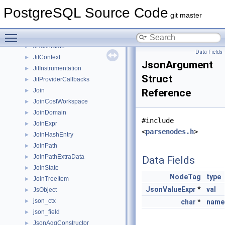
ItemIdData
►
PostgreSQL Source Code
ItemPointerData
►
git master
IterateJsonStringValuesState
►
Toggle main menu visibility
itimerval
►
JHashState
►
Data Fields
JitContext
►
JsonArgument
JitInstrumentation
►
Struct
JitProviderCallbacks
►
Join
Reference
►
JoinCostWorkspace
►
JoinDomain
►
#include
JoinExpr
►
<
parsenodes.h
>
JoinHashEntry
►
JoinPath
►
JoinPathExtraData
►
Data Fields
JoinState
►
NodeTag
type
JoinTreeItem
►
JsonValueExpr
*
val
JsObject
►
json_ctx
►
char
*
name
json_field
►
JsonAggConstructor
►