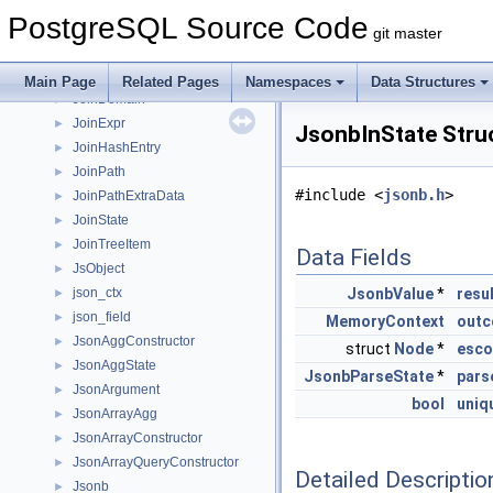
JitInstrumentation
►
PostgreSQL Source Code
JitProviderCallbacks
►
git master
Join
►
JoinCostWorkspace
►
Main Page
Related Pages
Namespaces
Data Structures
JoinDomain
►
JoinExpr
►
JsonbInState Stru
JoinHashEntry
►
JoinPath
►
#include <
jsonb.h
>
JoinPathExtraData
►
JoinState
►
JoinTreeItem
►
Data Fields
JsObject
►
json_ctx
JsonbValue
*
resu
►
json_field
►
MemoryContext
outc
JsonAggConstructor
►
struct
Node
*
esco
JsonAggState
►
JsonbParseState
*
pars
JsonArgument
►
bool
uniq
JsonArrayAgg
►
JsonArrayConstructor
►
JsonArrayQueryConstructor
►
Detailed Descriptio
Jsonb
►