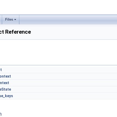
Files
ct Reference
lt
ontext
ntext
eState
ue_keys
n