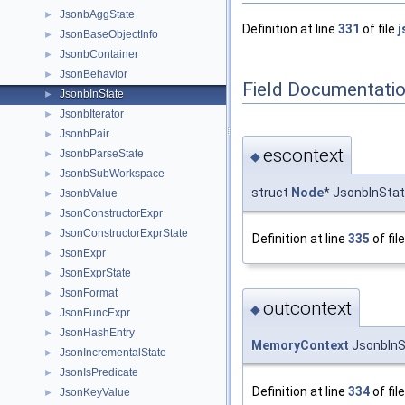
JsonbAggState
►
Definition at line
331
of file
j
JsonBaseObjectInfo
►
JsonbContainer
►
JsonBehavior
►
Field Documentati
JsonbInState
►
JsonbIterator
►
JsonbPair
►
escontext
JsonbParseState
►
◆
JsonbSubWorkspace
►
struct
Node
* JsonbInStat
JsonbValue
►
JsonConstructorExpr
►
JsonConstructorExprState
►
Definition at line
335
of fil
JsonExpr
►
JsonExprState
►
JsonFormat
►
outcontext
◆
JsonFuncExpr
►
JsonHashEntry
►
MemoryContext
JsonbInS
JsonIncrementalState
►
JsonIsPredicate
►
Definition at line
334
of fil
JsonKeyValue
►