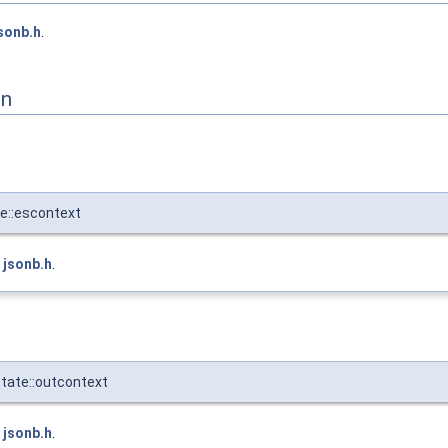
sonb.h
.
on
e::escontext
e
jsonb.h
.
tate::outcontext
e
jsonb.h
.