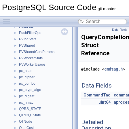
PullFilter
►
PostgreSQL Source Code
PullFilterOps
►
git master
pullup_replace_vars_context
►
Toggle main menu visibility
pushdown_safety_info
►
PushFilter
►
Data Fields
PushFilterOps
►
QueryCompletio
PVIndStats
►
Struct
PVShared
►
PVSharedCostParams
Reference
►
PVWorkerStats
►
PVWorkerUsage
►
#include <
cmdtag.h
>
px_alias
►
px_cipher
►
px_combo
►
Data Fields
px_crypt_algo
►
CommandTag
comma
px_digest
►
uint64
nproce
px_hmac
►
QPRS_STATE
►
QTN2QTState
►
Detailed
QTNode
►
Description
QualCost
►