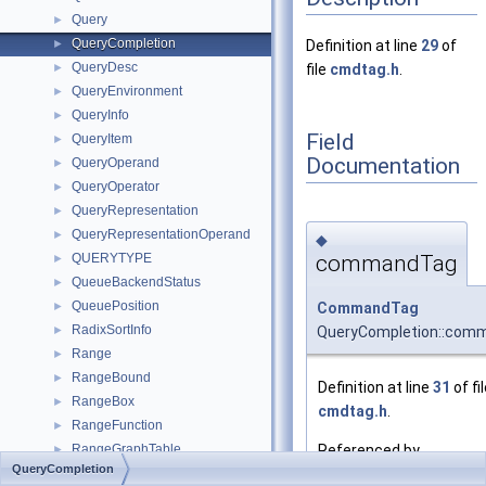
Query
►
QueryCompletion
►
Definition at line
29
of
QueryDesc
►
file
cmdtag.h
.
QueryEnvironment
►
QueryInfo
►
Field
QueryItem
►
Documentation
QueryOperand
►
QueryOperator
►
QueryRepresentation
►
QueryRepresentationOperand
►
◆
commandTag
QUERYTYPE
►
QueueBackendStatus
►
QueuePosition
CommandTag
►
RadixSortInfo
QueryCompletion::com
►
Range
►
RangeBound
►
Definition at line
31
of fi
RangeBox
►
cmdtag.h
.
RangeFunction
►
Referenced by
RangeGraphTable
►
QueryCompletion
_SPI_execute_plan()
,
RangeIOData
►