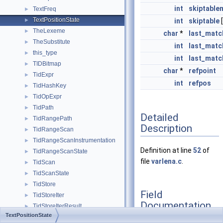
int
skiptable
TextFreq
►
TextPositionState
►
int
skiptable
[
TheLexeme
►
char
*
last_matc
TheSubstitute
►
int
last_matc
this_type
►
int
last_matc
TIDBitmap
►
char
*
refpoint
TidExpr
►
int
refpos
TidHashKey
►
TidOpExpr
►
TidPath
►
Detailed
TidRangePath
►
Description
TidRangeScan
►
TidRangeScanInstrumentation
►
Definition at line
52
of
TidRangeScanState
►
file
varlena.c
.
TidScan
►
TidScanState
►
TidStore
►
Field
TidStoreIter
►
Documentation
TidStoreIterResult
►
TextPositionState
timeKEY
►