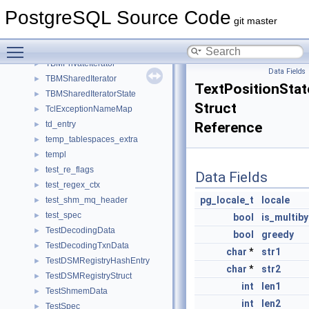
TarMethodFile
►
PostgreSQL Source Code
TBempl
►
git master
TBMIterateResult
►
Toggle main menu visibility
TBMIterator
►
TBMPrivateIterator
►
Data Fields
TBMSharedIterator
►
TextPositionStat
TBMSharedIteratorState
►
Struct
TclExceptionNameMap
►
td_entry
Reference
►
temp_tablespaces_extra
►
templ
►
test_re_flags
►
Data Fields
test_regex_ctx
►
pg_locale_t
locale
test_shm_mq_header
►
test_spec
►
bool
is_multib
TestDecodingData
►
bool
greedy
TestDecodingTxnData
►
char
*
str1
TestDSMRegistryHashEntry
►
char
*
str2
TestDSMRegistryStruct
►
int
len1
TestShmemData
►
int
len2
TestSpec
►