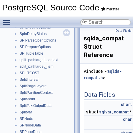
spgxlogVacuumLeaf
►
PostgreSQL Source Code
spgxlogVacuumRedirect
►
git master
spgxlogVacuumRoot
►
Toggle main menu visibility
SPICallbackArg
►
SPIExecuteOptions
►
Data Fields
SpinDelayStatus
►
sqlda_compat
SPIParseOpenOptions
►
Struct
SPIPrepareOptions
►
SPITupleTable
Reference
►
split_pathtarget_context
►
split_pathtarget_item
►
#include <
sqlda-
SPLITCOST
►
compat.h
>
SplitInterval
►
SplitPageLayout
►
SplitPartitionContext
►
Data Fields
SplitPoint
►
short
SplitTextOutputData
►
struct
sqlvar_compat
*
SplitVar
►
SPNode
►
char
SPNodeData
►
SPPageDesc
►