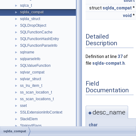
short
sqlca_t
►
struct
sqlda_compat
*
sqlda_compat
►
void
*
sqlda_struct
►
SQLDropObject
►
SQLFunctionCache
►
Detailed
SQLFunctionHashEntry
►
Description
SQLFunctionParseInfo
►
sqlname
►
Definition at line
37
of
sqlparseInfo
►
file
sqlda-compat.h
.
SQLValueFunction
►
sqlvar_compat
►
sqlvar_struct
►
Field
ss_lru_item_t
►
Documentation
ss_scan_location_t
►
ss_scan_locations_t
►
sset
►
desc_name
◆
SSLExtensionInfoContext
►
StackElem
►
char
StakindFlags
►
sqlda_compat::desc_n
sqlda_compat
standard_qp_extra
►