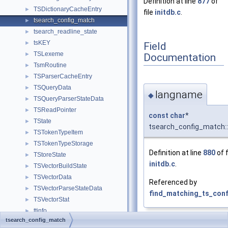
Definition at line
877
of
TSDictionaryCacheEntry
►
file
initdb.c
.
tsearch_config_match
►
tsearch_readline_state
►
tsKEY
►
Field
TSLexeme
►
Documentation
TsmRoutine
►
TSParserCacheEntry
►
TSQueryData
►
langname
◆
TSQueryParserStateData
►
TSReadPointer
►
const
char
*
TState
►
tsearch_config_match:
TSTokenTypeItem
►
TSTokenTypeStorage
►
Definition at line
880
of f
TStoreState
►
initdb.c
.
TSVectorBuildState
►
TSVectorData
►
Referenced by
TSVectorParseStateData
►
find_matching_ts_conf
TSVectorStat
►
ttinfo
►
tsearch_config_match
TupleConstr
►