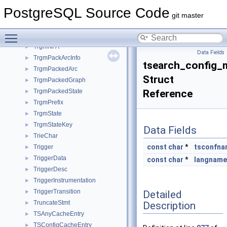
TrgmArc
►
PostgreSQL Source Code
TrgmArcInfo
►
git master
TrgmColorInfo
►
Toggle main menu visibility
TrgmGistOptions
►
TrgmNFA
►
Data Fields
TrgmPackArcInfo
►
tsearch_config_
TrgmPackedArc
►
Struct
TrgmPackedGraph
►
TrgmPackedState
Reference
►
TrgmPrefix
►
TrgmState
►
TrgmStateKey
►
Data Fields
TrieChar
►
const
char
*
tsconfna
Trigger
►
TriggerData
►
const
char
*
langname
TriggerDesc
►
TriggerInstrumentation
►
TriggerTransition
Detailed
►
TruncateStmt
Description
►
TSAnyCacheEntry
►
TSConfigCacheEntry
►