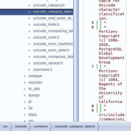
table for 
Unicode 
unicode_category.h
►
character 
unicode_category_table.h
►
classificat
unicode_east_asian_fw_table.h
ion.
►
    5
 *
unicode_limits.h
►
    6
 * 
unicode_nonspacing_table.h
►
Portions 
Copyright 
unicode_norm.h
►
(c) 1996-
unicode_norm_hashfunc.h
►
2026, 
PostgreSQL 
unicode_norm_table.h
►
Global 
unicode_normprops_table.h
►
Development 
Group
unicode_version.h
►
    7
 * 
username.h
►
Portions 
Copyright 
datatype
►
(c) 1994, 
executor
►
Regents of 
the 
fe_utils
►
University 
foreign
►
of 
California
jit
►
    8
 *
lib
►
    9
 * 
libpq
src/include
►
/common/uni
mb
►
code_catego
src
include
common
unicode_category_table.h
nodes
►
ry_table.h