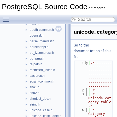
keywords.h
►
PostgreSQL Source Code
kwlookup.h
►
git master
link-canary.h
►
Toggle main menu visibility
logging.h
►
md5.h
►
oauth-common.h
►
unicode_category
openssl.h
parse_manifest.h
►
Go to the
percentrepl.h
►
documentation of this
pg_lzcompress.h
►
file.
pg_prng.h
►
    1
/*--------
relpath.h
►
-----------
restricted_token.h
►
-----------
-----------
saslprep.h
►
-----------
scram-common.h
►
-----------
----------
sha1.h
►
    2
 *
sha2.h
►
    3
 * 
unicode_cat
shortest_dec.h
►
egory_table
string.h
►
.h
    4
 *    
unicode_case.h
►
Category 
unicode_case_table.h
►