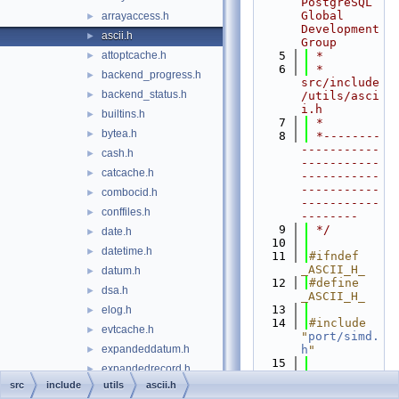
PostgreSQL 
Global 
arrayaccess.h
►
Development 
ascii.h
►
Group
attoptcache.h
    5
 *
►
    6
 * 
backend_progress.h
►
src/include
backend_status.h
►
/utils/asci
i.h
builtins.h
►
    7
 *
bytea.h
►
    8
 *--------
-----------
cash.h
►
-----------
catcache.h
►
-----------
-----------
combocid.h
►
-----------
conffiles.h
►
--------
    9
 */
date.h
►
   10
datetime.h
►
   11
#ifndef 
_ASCII_H_
datum.h
►
   12
#define 
dsa.h
►
_ASCII_H_
   13
elog.h
►
   14
#include 
evtcache.h
►
"
port/simd.
expandeddatum.h
h
"
►
   15
expandedrecord.h
►
   16
extern
src
include
utils
ascii.h
float.h
►
void