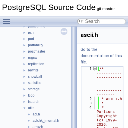
mb
►
PostgreSQL Source Code
nodes
►
git master
optimizer
►
Toggle main menu visibility
parser
►
partitioning
►
pch
►
ascii.h
port
►
portability
►
Go to the
postmaster
►
documentation of this
regex
►
file.
replication
►
    1
/*--------
rewrite
►
-----------
snowball
►
-----------
-----------
statistics
►
-----------
storage
►
-----------
--------
tcop
►
    2
 * ascii.h
tsearch
►
    3
 *
    4
 *   
utils
▼
Portions 
acl.h
►
Copyright 
(c) 1999-
aclchk_internal.h
►
2026, 
array.h
►