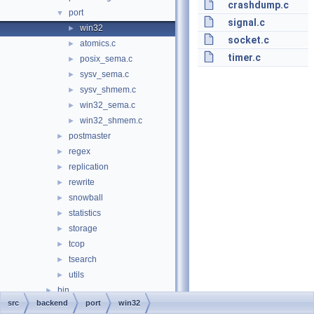
crashdump.c
port
▼
signal.c
win32
►
socket.c
atomics.c
►
timer.c
posix_sema.c
►
sysv_sema.c
►
sysv_shmem.c
►
win32_sema.c
►
win32_shmem.c
►
postmaster
►
regex
►
replication
►
rewrite
►
snowball
►
statistics
►
storage
►
tcop
►
tsearch
►
utils
►
bin
►
src
backend
port
win32
common
►