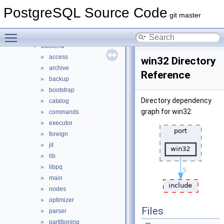
Files
▼
PostgreSQL Source Code
File List
▼
git master
contrib
►
Toggle main menu visibility
src
▼
backend
▼
access
►
win32 Directory
archive
►
Reference
backup
►
bootstrap
►
Directory dependency
catalog
►
graph for win32:
commands
►
executor
►
foreign
►
jit
►
lib
►
libpq
►
main
►
nodes
►
optimizer
►
Files
parser
►
partitioning
►