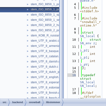
guese.h
"
    4
stem_ISO_8859_1_porter.c
►
    5
#include 
stem_ISO_8859_1_portuguese.c
►
<stddef.h>
stem_ISO_8859_1_spanish.c
    6
►
    7
#include 
stem_ISO_8859_1_swedish.c
►
"snowball_r
stem_ISO_8859_2_hungarian.c
►
untime.h"
    8
stem_ISO_8859_2_polish.c
►
    9
struct 
stem_KOI8_R_russian.c
►
SN_local
 {
   10
struct 
stem_UTF_8_arabic.c
►
SN_env
z
;
stem_UTF_8_armenian.c
►
   11
int
i_p2
;
stem_UTF_8_basque.c
►
   12
int
stem_UTF_8_catalan.c
►
i_p1
;
   13
int
stem_UTF_8_danish.c
►
i_pV
;
stem_UTF_8_dutch.c
►
   14
};
   15
stem_UTF_8_dutch_porter.c
►
   16
typedef
stem_UTF_8_english.c
►
struct 
SN_local
stem_UTF_8_esperanto.c
►
SN_local
;
stem_UTF_8_estonian.c
►
   17
stem_UTF_8_finnish.c
   18
#ifdef 
►
__cplusplus
stem_UTF_8_french.c
►
   19
extern
"C"
src
backend
snowball
libstemmer
stem_UTF_8_german.c
►
{