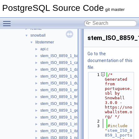
port
►
PostgreSQL Source Code
postmaster
►
git master
regex
►
Toggle main menu visibility
replication
►
rewrite
►
snowball
▼
stem_ISO_8859_
libstemmer
▼
api.c
►
Go to the
stem_ISO_8859_1_basque.c
►
documentation of this
stem_ISO_8859_1_catalan.c
►
file.
stem_ISO_8859_1_danish.c
►
    1
/* 
stem_ISO_8859_1_dutch.c
►
Generated 
stem_ISO_8859_1_dutch_porter.c
►
from 
portuguese.
stem_ISO_8859_1_english.c
►
sbl by 
stem_ISO_8859_1_finnish.c
►
Snowball 
3.0.0 - 
stem_ISO_8859_1_french.c
►
https://sno
stem_ISO_8859_1_german.c
►
wballstem.o
rg/ */
stem_ISO_8859_1_indonesian.c
►
    2
stem_ISO_8859_1_irish.c
►
    3
#include 
"
stem_ISO_8
stem_ISO_8859_1_italian.c
►
859_1_portu
stem_ISO_8859_1_norwegian.c
►