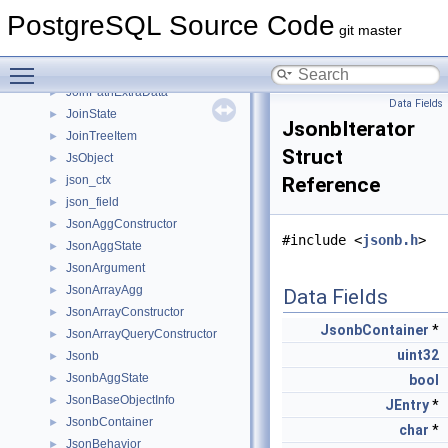
JoinDomain
►
PostgreSQL Source Code
JoinExpr
►
git master
JoinHashEntry
►
Toggle main menu visibility
JoinPath
►
JoinPathExtraData
►
Data Fields
JoinState
►
JsonbIterator
JoinTreeItem
►
Struct
JsObject
►
json_ctx
Reference
►
json_field
►
JsonAggConstructor
►
#include <
jsonb.h
>
JsonAggState
►
JsonArgument
►
JsonArrayAgg
►
Data Fields
JsonArrayConstructor
►
JsonbContainer
*
JsonArrayQueryConstructor
►
uint32
Jsonb
►
JsonbAggState
►
bool
JsonBaseObjectInfo
►
JEntry
*
JsonbContainer
►
char
*
JsonBehavior
►