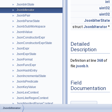
int
JsonbInState
►
uint32
JsonbIterator
►
uint32
JsonbPair
►
JsonbIterState
JsonbParseState
►
JsonbSubWorkspace
struct
JsonbIterator
*
►
JsonbValue
►
JsonConstructorExpr
►
Detailed
JsonConstructorExprState
►
Description
JsonExpr
►
JsonExprState
►
JsonFormat
►
Definition at line
368
of
JsonFuncExpr
►
file
jsonb.h
.
JsonHashEntry
►
JsonIncrementalState
►
Field
JsonIsPredicate
►
Documentation
JsonKeyValue
►
JsonLexContext
►
JsonLikeRegexContext
►
JsonManifestParseContext
►
children
◆
JsonbIterator
JsonManifestParseIncrementalState
►