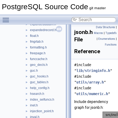
datum.h
►
PostgreSQL Source Code
dsa.h
►
git master
elog.h
►
Toggle main menu visibility
evtcache.h
►
expandeddatum.h
►
Data Structures
|
expandedrecord.h
►
jsonb.h
Macros
|
Typedefs
float.h
►
File
|
Enumerations
|
fmgrtab.h
►
Functions
formatting.h
►
Reference
freepage.h
►
funccache.h
►
#include
geo_decls.h
►
"
lib/stringinfo.h
"
guc.h
►
#include
guc_hooks.h
►
"
utils/array.h
"
guc_tables.h
►
#include
help_config.h
►
"
utils/numeric.h
"
hsearch.h
►
index_selfuncs.h
►
Include dependency
inet.h
►
graph for jsonb.h:
injection_point.h
►
inval.h
►