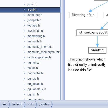
json.h
►
jsonb.h
►
jsonfuncs.h
►
jsonpath.h
►
logtape.h
►
lsyscache.h
►
memdebug.h
►
memutils.h
►
memutils_internal.h
►
memutils_memorychunk.h
►
multirangetypes.h
►
This graph shows which
numeric.h
►
files directly or indirectly
palloc.h
►
include this file:
partcache.h
►
pg_crc.h
►
pg_locale.h
►
pg_locale_c.h
►
pg_lsn.h
►
pg_rusage.h
►
src
include
utils
jsonb.h
pgstat_internal.h
►