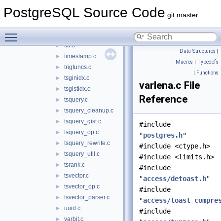
rowtypes.c
►
PostgreSQL Source Code
ruleutils.c
►
git master
selfuncs.c
►
Toggle main menu visibility
skipsupport.c
►
tid.c
►
Data Structures
|
timestamp.c
►
Macros
|
Typedefs
trigfuncs.c
►
|
Functions
tsginidx.c
►
varlena.c File
tsgistidx.c
►
Reference
tsquery.c
►
tsquery_cleanup.c
►
tsquery_gist.c
►
#include
tsquery_op.c
►
"
postgres.h
"
tsquery_rewrite.c
►
#include <ctype.h>
tsquery_util.c
►
#include <limits.h>
tsrank.c
►
#include
tsvector.c
►
"
access/detoast.h
"
tsvector_op.c
►
#include
tsvector_parser.c
►
"
access/toast_compre
uuid.c
►
#include
varbit.c
►