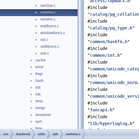
"
access/tupmacs.h
"
varchar.c
►
#include
varlena.c
►
"
catalog/pg_collatio
version.c
►
#include
waitfuncs.c
►
"
catalog/pg_type.h
"
windowfuncs.c
►
#include
xid.c
►
"
common/hashfn.h
"
xid8funcs.c
►
#include
xml.c
►
"
common/int.h
"
cache
►
#include
error
►
"
common/unicode_cate
fmgr
►
#include
hash
►
"
common/unicode_norm
init
►
#include
mb
►
"
common/unicode_vers
misc
►
#include
mmgr
►
"
funcapi.h
"
resowner
►
#include
sort
►
"
lib/hyperloglog.h
"
time
►
#include
src
backend
utils
adt
varlena.c
probes.d
►
"
libpq/pqformat.h
"