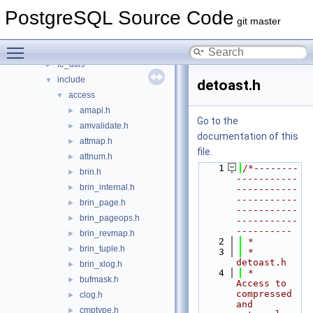
src
▼
PostgreSQL Source Code
backend
►
git master
bin
►
Toggle main menu visibility
common
►
fe_utils
►
include
▼
detoast.h
access
▼
amapi.h
►
Go to the
amvalidate.h
►
documentation of this
attmap.h
►
file.
attnum.h
►
    1
/*--------
brin.h
►
-----------
brin_internal.h
►
-----------
-----------
brin_page.h
►
-----------
brin_pageops.h
►
-----------
----------
brin_revmap.h
►
    2
 *
brin_tuple.h
►
    3
 * 
detoast.h
brin_xlog.h
►
    4
 *    
bufmask.h
►
Access to 
compressed 
clog.h
►
and 
cmptype.h
►