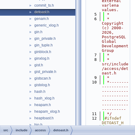
external 
varlena 
commit_ts.h
►
values.
detoast.h
►
    5
 *
genam.h
    6
 * 
►
Copyright 
generic_xlog.h
►
(c) 2000-
gin.h
►
2026, 
PostgreSQL 
gin_private.h
►
Global 
gin_tuple.h
►
Development 
Group
ginblock.h
►
    7
 *
ginxlog.h
►
    8
 * 
src/include
gist.h
►
/access/det
gist_private.h
►
oast.h
    9
 *
gistscan.h
►
   10
 *--------
gistxlog.h
►
-----------
-----------
hash.h
►
-----------
hash_xlog.h
►
-----------
-----------
heapam.h
►
----------
heapam_xlog.h
►
   11
 */
heaptoast.h
   12
#ifndef 
►
DETOAST_H
hio.h
►
   13
#define 
src
include
access
detoast.h
htup.h
►
DETOAST_H