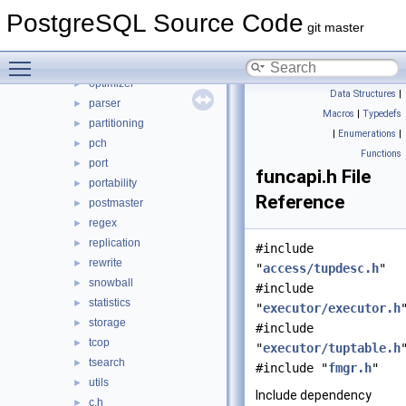
lib
►
PostgreSQL Source Code
libpq
►
git master
mb
►
Toggle main menu visibility
nodes
►
optimizer
►
Data Structures
|
parser
►
Macros
|
Typedefs
partitioning
►
|
Enumerations
|
pch
►
Functions
port
►
funcapi.h File
portability
►
Reference
postmaster
►
regex
►
replication
►
#include
rewrite
►
"
access/tupdesc.h
"
snowball
►
#include
statistics
►
"
executor/executor.h
storage
►
#include
tcop
►
"
executor/tuptable.h
tsearch
►
#include "
fmgr.h
"
utils
►
Include dependency
c.h
►