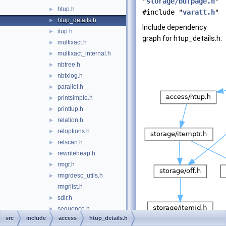
"
storage/bufpage.h
"
htup.h
►
#include "
varatt.h
"
htup_details.h
►
Include dependency
itup.h
►
graph for htup_details.h:
multixact.h
►
multixact_internal.h
►
nbtree.h
►
nbtxlog.h
►
parallel.h
►
printsimple.h
►
printtup.h
►
relation.h
►
reloptions.h
►
relscan.h
►
rewriteheap.h
►
rmgr.h
►
rmgrdesc_utils.h
►
rmgrlist.h
sdir.h
►
sequence.h
►
src
include
access
htup_details.h
session.h
►