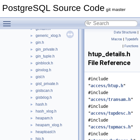
clog.h
►
PostgreSQL Source Code
cmptype.h
►
git master
commit_ts.h
►
Toggle main menu visibility
detoast.h
►
genam.h
►
Data Structures
|
generic_xlog.h
►
Macros
|
Typedefs
gin.h
►
|
Functions
gin_private.h
►
htup_details.h
gin_tuple.h
►
File Reference
ginblock.h
►
ginxlog.h
►
gist.h
►
#include
gist_private.h
►
"
access/htup.h
"
gistscan.h
►
#include
gistxlog.h
►
"
access/transam.h
"
hash.h
►
#include
hash_xlog.h
►
"
access/tupdesc.h
"
heapam.h
►
#include
heapam_xlog.h
►
"
access/tupmacs.h
"
heaptoast.h
►
#include
hio.h
►