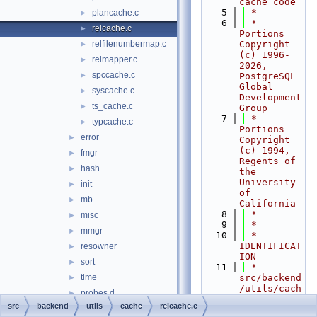
cache code
    5
 *
plancache.c
►
    6
 * 
relcache.c
►
Portions 
relfilenumbermap.c
Copyright 
►
(c) 1996-
relmapper.c
►
2026, 
spccache.c
►
PostgreSQL 
Global 
syscache.c
►
Development 
ts_cache.c
►
Group
    7
 * 
typcache.c
►
Portions 
error
►
Copyright 
(c) 1994, 
fmgr
►
Regents of 
hash
►
the 
University 
init
►
of 
mb
►
California
    8
 *
misc
►
    9
 *
mmgr
►
   10
 * 
IDENTIFICAT
resowner
►
ION
sort
►
   11
 *    
time
src/backend
►
/utils/cach
probes.d
►
e/relcache.
src
backend
utils
cache
relcache.c
bin
►
c