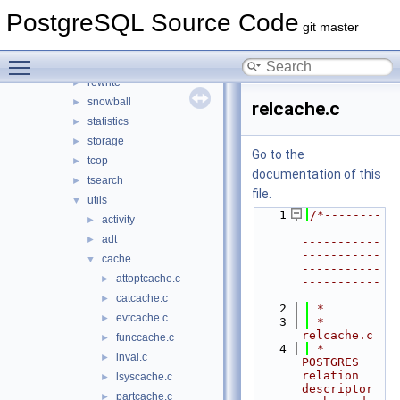
port
►
PostgreSQL Source Code
postmaster
►
git master
regex
►
Toggle main menu visibility
replication
►
rewrite
►
snowball
►
relcache.c
statistics
►
storage
►
Go to the
tcop
►
documentation of this
tsearch
►
file.
utils
▼
    1
/*--------
activity
►
-----------
adt
►
-----------
-----------
cache
▼
-----------
attoptcache.c
►
-----------
----------
catcache.c
►
    2
 *
evtcache.c
►
    3
 * 
relcache.c
funccache.c
►
    4
 *    
inval.c
►
POSTGRES 
relation 
lsyscache.c
►
descriptor 
partcache.c
►