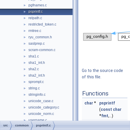
pgfnames.c
►
psprintf.c
►
relpath.c
►
restricted_token.c
►
rmtree.c
►
ryu_common.h
►
saslprep.c
►
scram-common.c
►
sha1.c
►
sha1_int.h
►
sha2.c
►
Go to the source code
sha2_int.h
►
of this file.
sprompt.c
►
string.c
►
Functions
stringinfo.c
►
unicode_case.c
►
char
*
psprintf
unicode_category.c
►
(
const
char
unicode_norm.c
►
*
fmt
,...)
username.c
►
size_t
pvsnprintf
src
common
psprintf.c
wait_error.c
►
(
char
*
buf
,