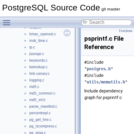
fe_memutils.c
►
PostgreSQL Source Code
file_perm.c
►
git master
file_utils.c
►
Toggle main menu visibility
hashfn.c
►
hmac.c
►
Functions
hmac_openssl.c
►
psprintf.c File
instr_time.c
►
Reference
ip.c
►
jsonapi.c
►
keywords.c
►
#include
kwlookup.c
►
"
postgres.h
"
link-canary.c
►
#include
logging.c
►
"
utils/memutils.h
"
md5.c
►
Include dependency
md5_common.c
►
graph for psprintf.c:
md5_int.h
►
parse_manifest.c
►
percentrepl.c
►
pg_get_line.c
►
pg_lzcompress.c
►
pg_prng.c
►