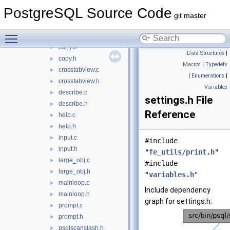
command.c
►
PostgreSQL Source Code
command.h
►
git master
common.c
►
Toggle main menu visibility
common.h
►
copy.c
►
Data Structures
|
copy.h
►
Macros
|
Typedefs
crosstabview.c
►
|
Enumerations
|
crosstabview.h
►
Variables
describe.c
►
settings.h File
describe.h
►
Reference
help.c
►
help.h
►
input.c
►
#include
input.h
►
"
fe_utils/print.h
"
large_obj.c
►
#include
large_obj.h
►
"
variables.h
"
mainloop.c
►
Include dependency
mainloop.h
►
graph for settings.h:
prompt.c
►
prompt.h
►
psqlscanslash.h
►