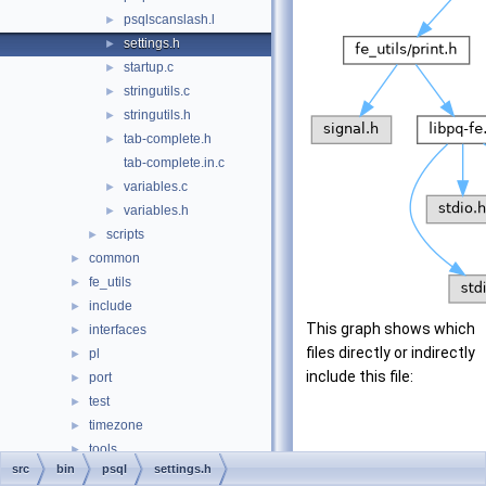
psqlscanslash.l
►
settings.h
►
startup.c
►
stringutils.c
►
stringutils.h
►
tab-complete.h
►
tab-complete.in.c
variables.c
►
variables.h
►
scripts
►
common
►
fe_utils
►
include
►
This graph shows which
interfaces
►
files directly or indirectly
pl
►
include this file:
port
►
test
►
timezone
►
tools
►
src
bin
psql
settings.h
tutorial
►