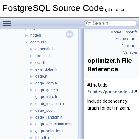
foreign
►
PostgreSQL Source Code
jit
►
git master
lib
►
Toggle main menu visibility
libpq
►
mb
►
Macros
|
Typedefs
nodes
►
|
Enumerations
|
optimizer
▼
Functions
|
appendinfo.h
►
Variables
clauses.h
►
optimizer.h File
cost.h
►
Reference
extendplan.h
►
geqo.h
►
geqo_copy.h
►
#include
geqo_gene.h
►
"
nodes/parsenodes.h
"
geqo_misc.h
Include dependency
geqo_mutation.h
►
graph for optimizer.h:
geqo_pool.h
►
geqo_random.h
►
geqo_recombination.h
►
geqo_selection.h
►
inherit.h
►