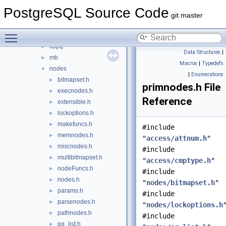
fe_utils
►
PostgreSQL Source Code
foreign
►
git master
jit
►
Toggle main menu visibility
lib
►
libpq
►
Data Structures
|
mb
►
Macros
|
Typedefs
nodes
▼
|
Enumerations
bitmapset.h
►
primnodes.h File
execnodes.h
►
Reference
extensible.h
►
lockoptions.h
►
makefuncs.h
►
#include
memnodes.h
►
"
access/attnum.h
"
miscnodes.h
►
#include
multibitmapset.h
►
"
access/cmptype.h
"
nodeFuncs.h
►
#include
nodes.h
►
"
nodes/bitmapset.h
"
params.h
►
#include
parsenodes.h
►
"
nodes/lockoptions.h
pathnodes.h
►
#include
pg_list.h
►