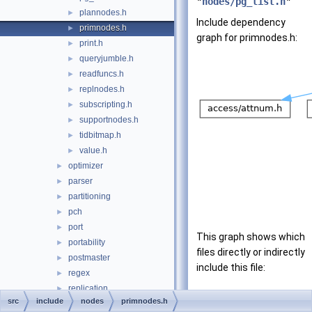
"
nodes/pg_list.h
"
plannodes.h
►
Include dependency
primnodes.h
►
graph for primnodes.h:
print.h
►
queryjumble.h
►
readfuncs.h
►
replnodes.h
►
subscripting.h
►
supportnodes.h
►
tidbitmap.h
►
value.h
►
optimizer
►
parser
►
partitioning
►
pch
►
port
►
This graph shows which
portability
►
files directly or indirectly
postmaster
►
include this file:
regex
►
replication
►
src
include
nodes
primnodes.h
rewrite
►