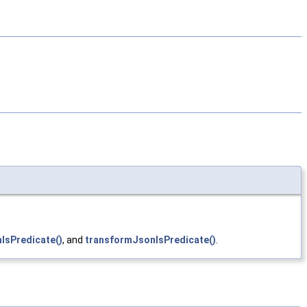
IsPredicate()
, and
transformJsonIsPredicate()
.