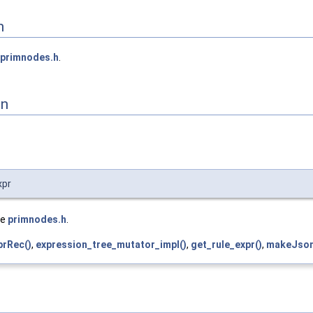
n
primnodes.h
.
on
xpr
le
primnodes.h
.
prRec()
,
expression_tree_mutator_impl()
,
get_rule_expr()
,
makeJson