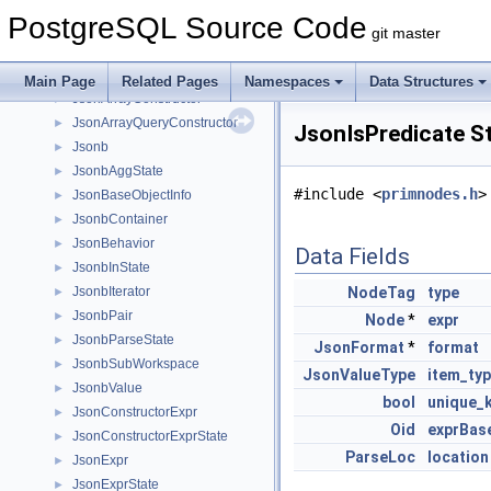
JsonAggConstructor
►
PostgreSQL Source Code
JsonAggState
►
git master
JsonArgument
►
JsonArrayAgg
►
Main Page
Related Pages
Namespaces
Data Structures
JsonArrayConstructor
►
JsonArrayQueryConstructor
►
JsonIsPredicate S
Jsonb
►
JsonbAggState
►
#include <
primnodes.h
>
JsonBaseObjectInfo
►
JsonbContainer
►
JsonBehavior
►
Data Fields
JsonbInState
►
JsonbIterator
NodeTag
type
►
JsonbPair
►
Node
*
expr
JsonbParseState
►
JsonFormat
*
format
JsonbSubWorkspace
►
JsonValueType
item_ty
JsonbValue
►
bool
unique_
JsonConstructorExpr
►
Oid
exprBas
JsonConstructorExprState
►
ParseLoc
location
JsonExpr
►
JsonExprState
►