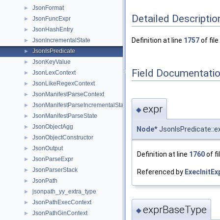
JsonFormat
►
Detailed Descriptio
JsonFuncExpr
►
JsonHashEntry
►
Definition at line
1757
of file
JsonIncrementalState
►
JsonIsPredicate
►
JsonKeyValue
►
Field Documentati
JsonLexContext
►
JsonLikeRegexContext
►
JsonManifestParseContext
►
JsonManifestParseIncrementalState
►
expr
◆
JsonManifestParseState
►
JsonObjectAgg
►
Node
* JsonIsPredicate::e
JsonObjectConstructor
►
JsonOutput
►
Definition at line
1760
of fi
JsonParseExpr
►
JsonParserStack
►
Referenced by
ExecInitEx
JsonPath
►
jsonpath_yy_extra_type
►
JsonPathExecContext
►
exprBaseType
◆
JsonPathGinContext
►