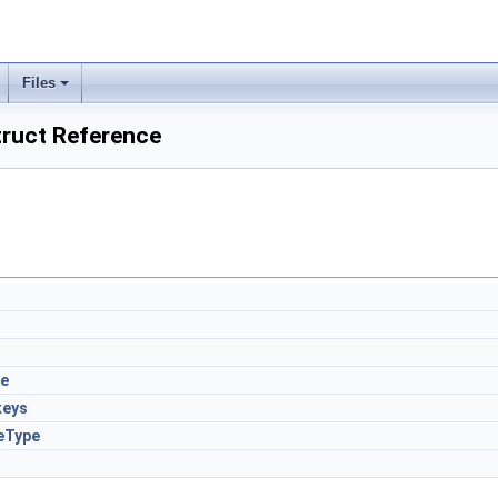
Files
truct Reference
pe
keys
eType